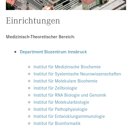
Presse
Einrichtungen
Jobs
Kontakt
Medizinisch-Theoretischer Bereich:
Datenschutz
Department Biozentrum Innsbruck
Service-Links
de |
en
Institut für Medizinische Biochemie
Institut für Systemische Neurowissenschaften
Institut für Molekulare Biochemie
Institut für Zellbiologie
Institut für RNA Biologie und Genomik
Institut für Molekularbiologie
Institut für Pathophysiologie
Institut für Entwicklungsimmunologie
Institut für Bioinformatik